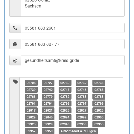
Sachsen
@
02708
02727
02730
02732
02736
02739
02742
02747
02748
02763
02766
02779
02782
02785
02788
02791
02794
02796
02797
02799
02817
02821
02826
02827
02828
02829
02840
02894
02899
02906
02923
02929
02943
02953
02956
02957
02959
Altbernsdorf a. d. Eigen