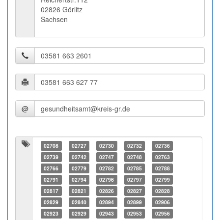
02826 Görlitz
Sachsen
@
02708
02727
02730
02732
02736
02739
02742
02747
02748
02763
02766
02779
02782
02785
02788
02791
02794
02796
02797
02799
02817
02821
02826
02827
02828
02829
02840
02894
02899
02906
02923
02929
02943
02953
02956