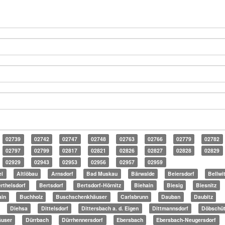
02739
02742
02747
02748
02763
02766
02779
02782
02797
02799
02817
02821
02826
02827
02828
02829
02929
02943
02953
02956
02957
02959
el
Altlöbau
Arnsdorf
Bad Muskau
Bärwalde
Beiersdorf
Bellwi
rthelsdorf
Bertsdorf
Bertsdorf-Hörnitz
Biehain
Biesig
Biesnitz
ain
Buchholz
Buschschenkhäuser
Carlsbrunn
Dauban
Daubitz
Diehsa
Dittelsdorf
Dittersbach a. d. Eigen
Dittmannsdorf
Döbschü
äuser
Dürrbach
Dürrhennersdorf
Ebersbach
Ebersbach-Neugersdorf