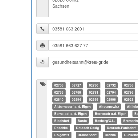
Sachsen
@
02708
02727
02730
02732
02736
02785
02788
02791
02794
02796
02840
02894
02899
02906
02923
Altbernsdorf a. d. Eigen
Altcunnewitz
Altlieb
Bernstadt a. d. Eigen
Bernstadt a.d. Eigen
Be
Bischdorf
Borda
Boxberg/O.L.
Bremenh
Deschka
Deutsch Ossig
Deutsch-Paulsdorf
Dolgowitz
Drausendorf
Drehna
Dunkelh