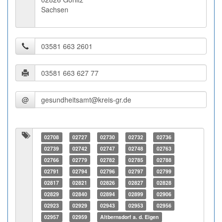
Sachsen
@
02708
02727
02730
02732
02736
02739
02742
02747
02748
02763
02766
02779
02782
02785
02788
02791
02794
02796
02797
02799
02817
02821
02826
02827
02828
02829
02840
02894
02899
02906
02923
02929
02943
02953
02956
02957
02959
Altbernsdorf a. d. Eigen