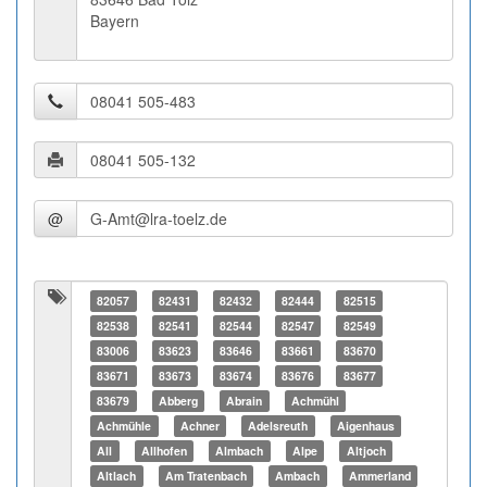
Bayern
@
82057
82431
82432
82444
82515
82538
82541
82544
82547
82549
83006
83623
83646
83661
83670
83671
83673
83674
83676
83677
83679
Abberg
Abrain
Achmühl
Achmühle
Achner
Adelsreuth
Aigenhaus
All
Allhofen
Almbach
Alpe
Altjoch
Altlach
Am Tratenbach
Ambach
Ammerland