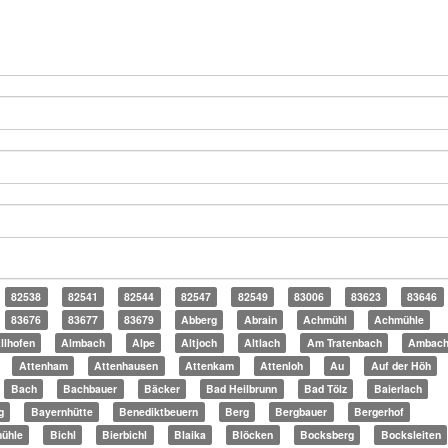
82538
82541
82544
82547
82549
83006
83623
83646
83676
83677
83679
Abberg
Abrain
Achmühl
Achmühle
llhofen
Almbach
Alpe
Altjoch
Altlach
Am Tratenbach
Ambac
Attenham
Attenhausen
Attenkam
Attenloh
Au
Auf der Höh
Bach
Bachbauer
Bäcker
Bad Heilbrunn
Bad Tölz
Baierlach
g
Bayernhütte
Benediktbeuern
Berg
Bergbauer
Bergerhof
mühle
Bichl
Bierbichl
Blaika
Blöcken
Bocksberg
Bocksleiten