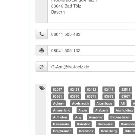
83646 Bad Tölz
Bayern
@
82057
82431
82432
82444
82515
83661
83670
83671
83673
83674
Achner
Adelsreuth
Aigenhaus
All
A
Ammerland
Anger
Arzbach
Ascholding
Aufhofen
Aug
Aumühle
Babenstuben
Baiernrain
Bairahof
Bairawies
Baumber
Bergkramer
Bernwies
Beuerberg
Biber