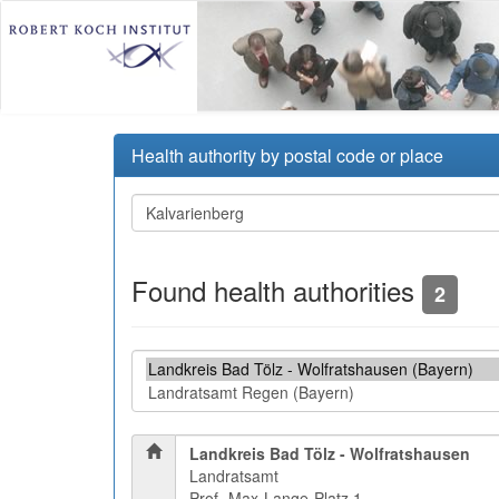
Health authority by postal code or place
Found health authorities
2
Landkreis Bad Tölz - Wolfratshausen
Landratsamt
Prof.-Max-Lange-Platz 1