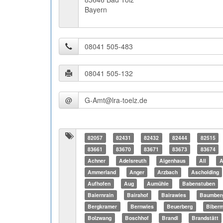
Bayern
@
82057
82431
82432
82444
82515
83661
83670
83671
83673
83674
Achner
Adelsreuth
Aigenhaus
All
A
Ammerland
Anger
Arzbach
Ascholding
Aufhofen
Aug
Aumühle
Babenstuben
Baiernrain
Bairahof
Bairawies
Baumber
Bergkramer
Bernwies
Beuerberg
Biber
Bolzwang
Boschhof
Brandl
Brandstätt