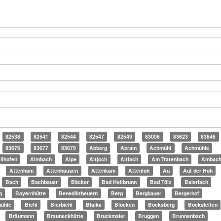
82538
82541
82544
82547
82549
83006
83623
83646
83676
83677
83679
Abberg
Abrain
Achmühl
Achmühle
llhofen
Almbach
Alpe
Altjoch
Altlach
Am Tratenbach
Ambac
Attenham
Attenhausen
Attenkam
Attenloh
Au
Auf der Höh
Bach
Bachbauer
Bäcker
Bad Heilbrunn
Bad Tölz
Baierlach
g
Bayernhütte
Benediktbeuern
Berg
Bergbauer
Bergerhof
mühle
Bichl
Bierbichl
Blaika
Blöcken
Bocksberg
Bocksleiten
Bräumann
Brauneckhütte
Bruckmaier
Bruggen
Brunnenbach