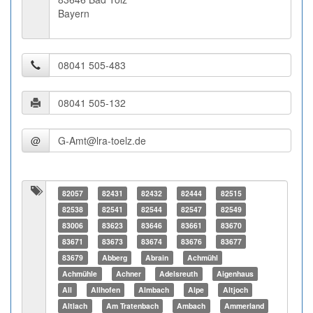
Bayern
@
82057
82431
82432
82444
82515
82538
82541
82544
82547
82549
83006
83623
83646
83661
83670
83671
83673
83674
83676
83677
83679
Abberg
Abrain
Achmühl
Achmühle
Achner
Adelsreuth
Aigenhaus
All
Allhofen
Almbach
Alpe
Altjoch
Altlach
Am Tratenbach
Ambach
Ammerland