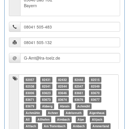
Bayern
@
82057
82431
82432
82444
82515
82538
82541
82544
82547
82549
83006
83623
83646
83661
83670
83671
83673
83674
83676
83677
83679
Abberg
Abrain
Achmühl
Achmühle
Achner
Adelsreuth
Aigenhaus
All
Allhofen
Almbach
Alpe
Altjoch
Altlach
Am Tratenbach
Ambach
Ammerland