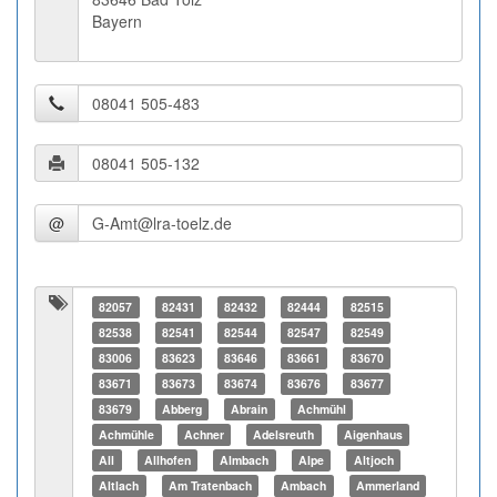
Bayern
@
82057
82431
82432
82444
82515
82538
82541
82544
82547
82549
83006
83623
83646
83661
83670
83671
83673
83674
83676
83677
83679
Abberg
Abrain
Achmühl
Achmühle
Achner
Adelsreuth
Aigenhaus
All
Allhofen
Almbach
Alpe
Altjoch
Altlach
Am Tratenbach
Ambach
Ammerland