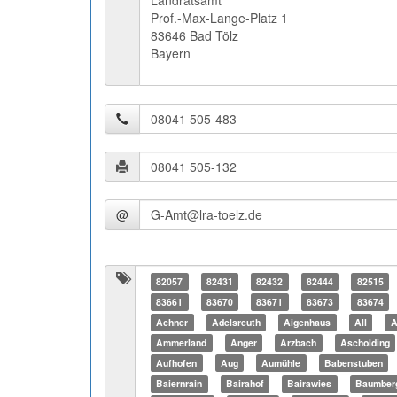
Landratsamt
Prof.-Max-Lange-Platz 1
83646 Bad Tölz
Bayern
@
82057
82431
82432
82444
82515
83661
83670
83671
83673
83674
Achner
Adelsreuth
Aigenhaus
All
A
Ammerland
Anger
Arzbach
Ascholding
Aufhofen
Aug
Aumühle
Babenstuben
Baiernrain
Bairahof
Bairawies
Baumber