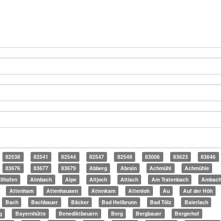
82538
82541
82544
82547
82549
83006
83623
83646
83676
83677
83679
Abberg
Abrain
Achmühl
Achmühle
llhofen
Almbach
Alpe
Altjoch
Altlach
Am Tratenbach
Ambac
Attenham
Attenhausen
Attenkam
Attenloh
Au
Auf der Höh
Bach
Bachbauer
Bäcker
Bad Heilbrunn
Bad Tölz
Baierlach
g
Bayernhütte
Benediktbeuern
Berg
Bergbauer
Bergerhof