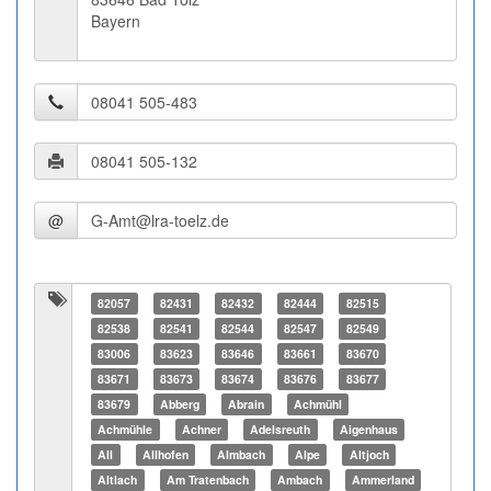
Bayern
@
82057
82431
82432
82444
82515
82538
82541
82544
82547
82549
83006
83623
83646
83661
83670
83671
83673
83674
83676
83677
83679
Abberg
Abrain
Achmühl
Achmühle
Achner
Adelsreuth
Aigenhaus
All
Allhofen
Almbach
Alpe
Altjoch
Altlach
Am Tratenbach
Ambach
Ammerland