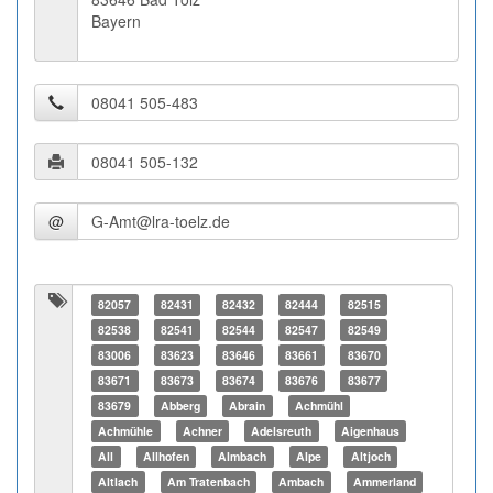
Bayern
@
82057
82431
82432
82444
82515
82538
82541
82544
82547
82549
83006
83623
83646
83661
83670
83671
83673
83674
83676
83677
83679
Abberg
Abrain
Achmühl
Achmühle
Achner
Adelsreuth
Aigenhaus
All
Allhofen
Almbach
Alpe
Altjoch
Altlach
Am Tratenbach
Ambach
Ammerland