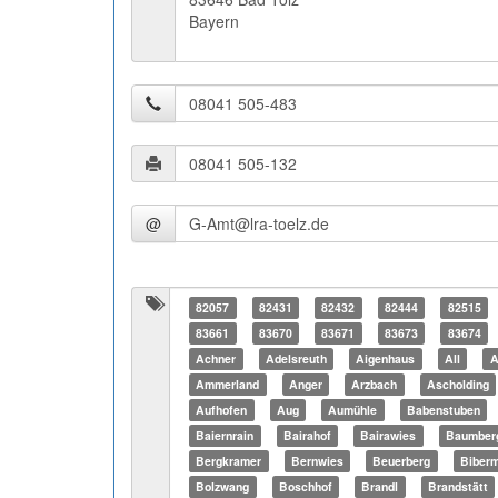
Bayern
@
82057
82431
82432
82444
82515
83661
83670
83671
83673
83674
Achner
Adelsreuth
Aigenhaus
All
A
Ammerland
Anger
Arzbach
Ascholding
Aufhofen
Aug
Aumühle
Babenstuben
Baiernrain
Bairahof
Bairawies
Baumber
Bergkramer
Bernwies
Beuerberg
Biber
Bolzwang
Boschhof
Brandl
Brandstätt