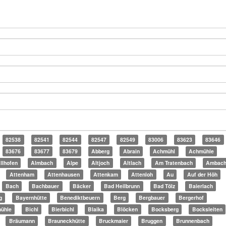
82538
82541
82544
82547
82549
83006
83623
83646
83676
83677
83679
Abberg
Abrain
Achmühl
Achmühle
llhofen
Almbach
Alpe
Altjoch
Altlach
Am Tratenbach
Ambac
Attenham
Attenhausen
Attenkam
Attenloh
Au
Auf der Höh
Bach
Bachbauer
Bäcker
Bad Heilbrunn
Bad Tölz
Baierlach
g
Bayernhütte
Benediktbeuern
Berg
Bergbauer
Bergerhof
mühle
Bichl
Bierbichl
Blaika
Blöcken
Bocksberg
Bocksleiten
Bräumann
Brauneckhütte
Bruckmaier
Bruggen
Brunnenbach